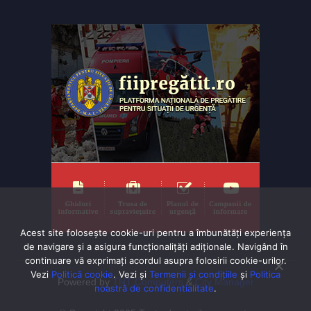
Acest site folosește cookie-uri pentru a îmbunătăți experiența
de navigare și a asigura funcționalițăți adiționale. Navigând în
continuare vă exprimaţi acordul asupra folosirii cookie-urilor.
Vezi
Politică cookie
. Vezi și
Termenii și condițiile
și
Politica
Powered by
TNT Computers
&
City Manager
noastră de confidentialitate
.