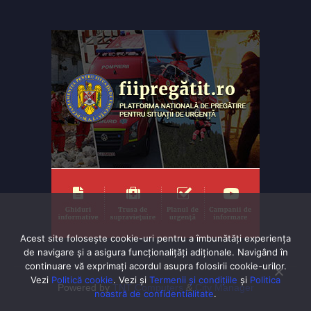
Acest site folosește cookie-uri pentru a îmbunătăți experiența
de navigare și a asigura funcționalițăți adiționale. Navigând în
continuare vă exprimaţi acordul asupra folosirii cookie-urilor.
Vezi
Politică cookie
. Vezi și
Termenii și condițiile
și
Politica
Powered by
TNT Computers
&
City Manager
noastră de confidentialitate
.