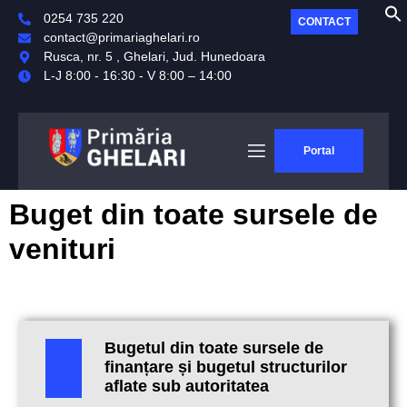
0254 735 220
CONTACT
contact@primariaghelari.ro
Rusca, nr. 5 , Ghelari, Jud. Hunedoara
L-J 8:00 - 16:30 - V 8:00 – 14:00
Portal
Buget din toate sursele de
venituri
Bugetul din toate sursele de
finanțare și bugetul structurilor
aflate sub autoritatea