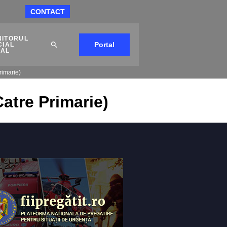
CONTACT
NITORUL
Portal
CIAL
CAL
rimarie)
Catre Primarie)