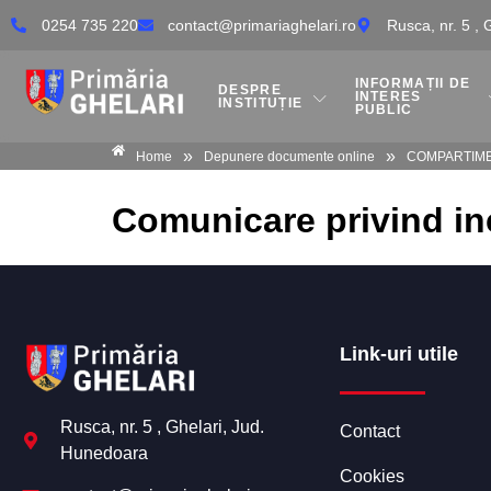
0254 735 220
contact@primariaghelari.ro
Rusca, nr. 5 ,
INFORMAȚII DE
DESPRE
INTERES
INSTITUȚIE
PUBLIC
»
»
Home
Depunere documente online
COMPARTIM
Comunicare privind inc
Link-uri utile
Rusca, nr. 5 , Ghelari, Jud.
Contact
Hunedoara
Cookies