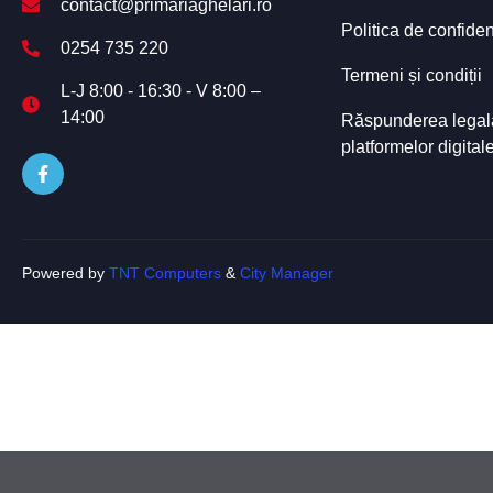
contact@primariaghelari.ro
Politica de confiden
0254 735 220
Termeni și condiții
L-J 8:00 - 16:30 - V 8:00 –
14:00
Răspunderea legală 
platformelor digital
Powered by
TNT Computers
&
City Manager