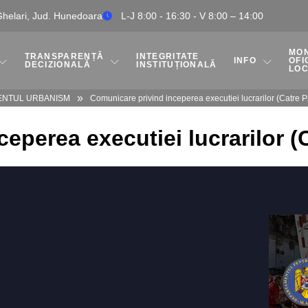
 Ghelari, Jud. Hunedoara
L-J 8:00 - 16:30 - V 8:00 – 14:00
MO
TRANSPARENȚĂ
INTEGRITATE
INFO
OFI
DECIZIONALĂ
INSTITUȚIONALĂ
LO
»
ENTUL URBANISM
Comunicare privind inceperea executiei lucrarilor (Catre P
eperea executiei lucrarilor (