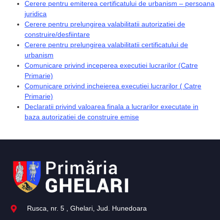
Cerere pentru emiterea certificatului de urbanism – persoana
juridica
Cerere pentru prelungirea valabilitatii autorizatiei de
construire/desfiintare
Cerere pentru prelungirea valabilitatii certificatului de
urbanism
Comunicare privind inceperea executiei lucrarilor (Catre
Primarie)
Comunicare privind incheierea executiei lucrarilor ( Catre
Primarie)
Declaratii privind valoarea finala a lucrarilor executate in
baza autorizatiei de construire emise
Rusca, nr. 5 , Ghelari, Jud. Hunedoara