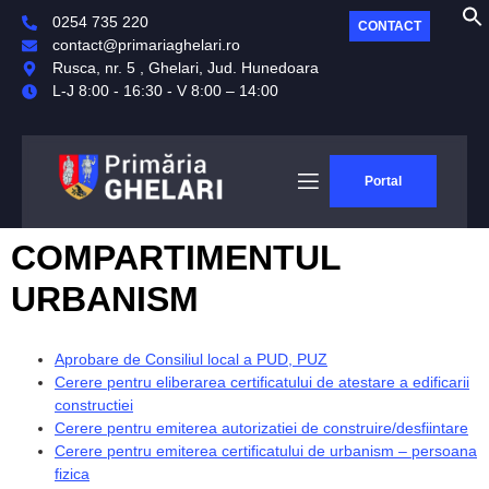
0254 735 220
CONTACT
contact@primariaghelari.ro
Rusca, nr. 5 , Ghelari, Jud. Hunedoara
L-J 8:00 - 16:30 - V 8:00 – 14:00
Portal
COMPARTIMENTUL
URBANISM
Aprobare de Consiliul local a PUD, PUZ
Cerere pentru eliberarea certificatului de atestare a edificarii
constructiei
Cerere pentru emiterea autorizatiei de construire/desfiintare
Cerere pentru emiterea certificatului de urbanism – persoana
fizica